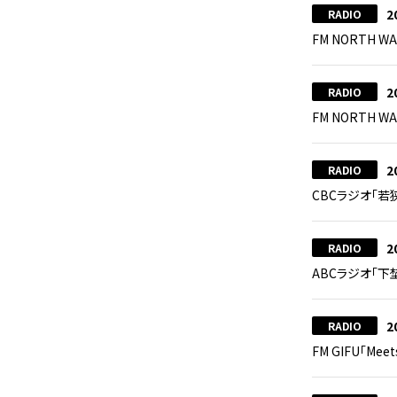
2
RADIO
FM NORTH W
2
RADIO
FM NORTH W
2
RADIO
CBCラジオ「
2
RADIO
ABCラジオ「下
2
RADIO
FM GIFU「Mee