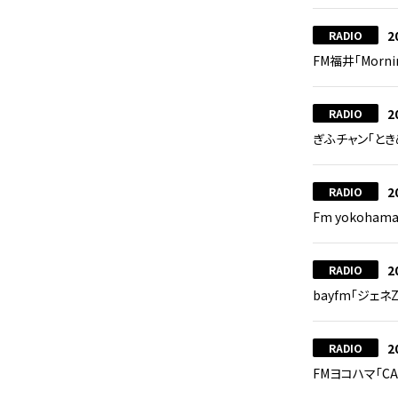
2
RADIO
FM福井「Morn
2
RADIO
ぎふチャン「とき
2
RADIO
Fm yokoha
2
RADIO
bayfm「ジェ
2
RADIO
FMヨコハマ「CA