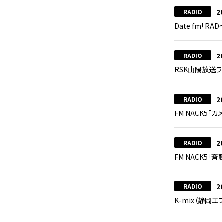
2
RADIO
Date fm「RAD
2
RADIO
RSK山陽放送ラジ
2
RADIO
FM NACK5「
2
RADIO
FM NACK5「
2
RADIO
K-mix（静岡エ