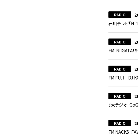
2
RADIO
石川テレビ「N-
2
RADIO
FM-NIIGATA
2
RADIO
FM FUJI DJ 
2
RADIO
tbcラジオ「G
2
RADIO
FM NACK5「F