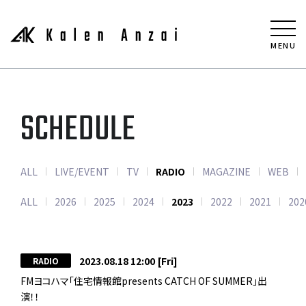
MENU
SCHEDULE
ALL
LIVE/EVENT
TV
RADIO
MAGAZINE
WEB
ALL
2026
2025
2024
2023
2022
2021
202
2023.08.18 12:00
[Fri]
RADIO
FMヨコハマ「住宅情報館presents CATCH OF SUMMER」出
演！！