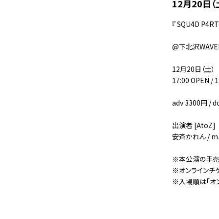
12月20日（土
『 SQU4D P4RT
@下北沢WAVE
12月20日（土）
17:00 OPEN / 
adv 3300円 / 
出演者 [AtoZ]
安⻫かれん / mzsr
※本公演の手売
※オンラインチケッ
※入場順は「オ