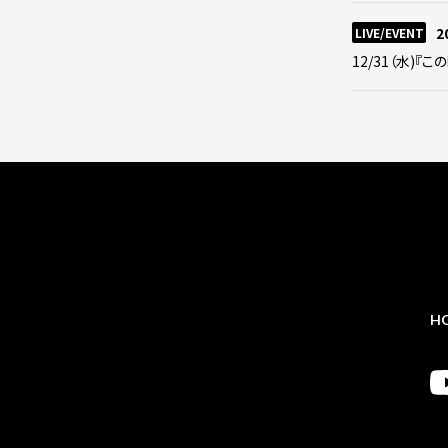
2
LIVE/EVENT
12/31（水)『
H