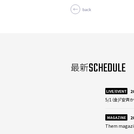
back
SCHEDULE
最新
2
LIVE/EVENT
5/1（金)『安斉か
2
MAGAZINE
Them magazi