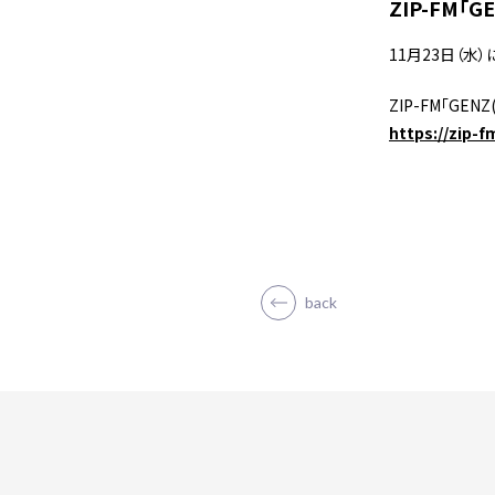
ZIP-FM「
11月23日（水）
ZIP-FM「GE
https://zip-f
back