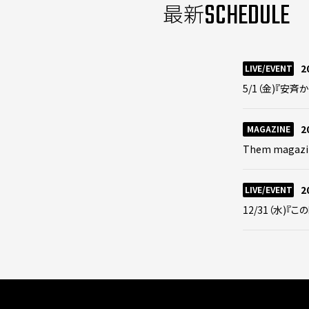
SCHEDULE
最新
2
LIVE/EVENT
5/1（金)『安斉か
2
MAGAZINE
Them magazi
2
LIVE/EVENT
12/31（水)『