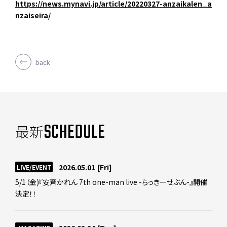
https://news.mynavi.jp/article/20220327-anzaikalen_a
nzaiseira/
back
SCHEDULE
最新
2026.05.01
[Fri]
LIVE/EVENT
5/1（金)『安斉かれん 7th one-man live -らっきーせぶん-』開催
決定！！