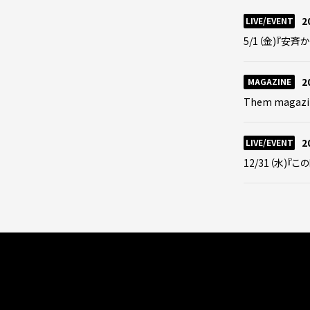
2
LIVE/EVENT
5/1（金)『安斉か
2
MAGAZINE
Them magazi
2
LIVE/EVENT
12/31（水)『