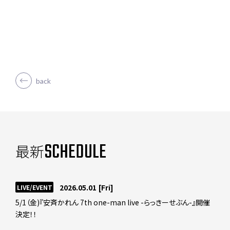
back
SCHEDULE
最新
2026.05.01
[Fri]
LIVE/EVENT
5/1（金)『安斉かれん 7th one-man live -らっきーせぶん-』開催
決定！！