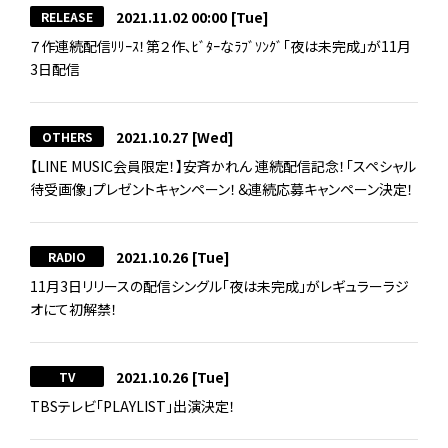
2021.11.02 00:00
[Tue]
RELEASE
７作連続配信ﾘﾘｰｽ！第２作､ﾋﾞﾀｰなﾗﾌﾞｿﾝｸﾞ｢夜は未完成｣が11月
3日配信
2021.10.27
[Wed]
OTHERS
【LINE MUSIC会員限定！】安斉かれん 連続配信記念！「スペシャル
待受画像」プレゼントキャンペーン！＆連続応募キャンペーン決定！
2021.10.26
[Tue]
RADIO
11月3日リリースの配信シングル「夜は未完成」がレギュラーラジ
オにて初解禁！
2021.10.26
[Tue]
TV
TBSテレビ「PLAYLIST」出演決定！