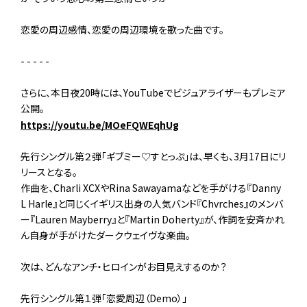
恋愛の周辺感情、恋愛の周辺環境を歌った曲です。
- - - - -
さらに、本日夜20時には、YouTubeでビジュアライザーもプレミア
公開。
https://youtu.be/MOeFQWEqhUg
先行シングル第２弾「ギブミー♡すとっぷ」は、早くも、3月17日にリ
リースとなる。
作曲を、Charli XCXやRina Sawayamaなどを手がける『Danny
L Harle』と同じくイギリス出身の人気バンド『Chvrches』のメンバ
ー『Lauren Mayberry』と『Martin Doherty』が、作詞を安斉かれ
ん自身が手がけたダークウェイヴな楽曲。
次は、どんなアンチ・ヒロインがお目見えするのか？
先行シングル第１弾「恋愛周辺（Demo）」