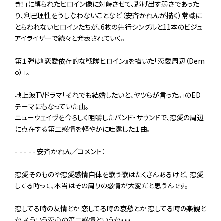
き！」に縛られたヒロイン像に対峙させて、逃げ出す弱さであった
り、利己理性をうしなわないことなど（安斉かれんが描く）常識に
とらわれないヒロインたちが、6枚の先行シングルと11本のビジュ
アイライザーで続々と発表されていく。
第１弾は『恋愛依存的な戦隊ヒロイン』を描いた「恋愛周辺（Dem
o）」。
地上波TVドラマ「それでも結婚したいと、ヤツらが言った。」のED
テーマにもなっていた曲。
ニューウェイヴを今らしく咀嚼したバンド・サウンドで、恋愛の周辺
に点在する第二感情を軽やかに吐露した１曲。
- - - - - 安斉かれん／コメント：
恋愛そのものや恋愛感情自体を歌う歌はたくさんあるけど、 恋愛
してる時って、本当はその周りの感情が大変だと思うんです。
恋してる時の友情とか 恋してる時の哀愁とか 恋してる時の楽観と
か そういう恋心の第二感情というか・・・