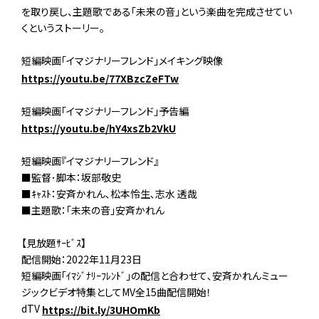
を取り戻し、主題歌である「未来の音」という楽曲を完成させてい
くというストーリー。
短編映画「イマジナリーフレンド」メイキング映像
https://youtu.be/77XBzcZeFTw
短編映画「イマジナリーフレンド」予告編
https://youtu.be/hY4xsZb2VkU
短編映画『イマジナリーフレンド』
■監督･脚本：坂部敬史
■ｷｬｽﾄ：安斉かれん､松本怜生､志水 透哉
■主題歌：｢未来の音｣安斉かれん
【見放題ｻｰﾋﾞｽ】
配信開始：2022年11月23日
短編映画｢ｲﾏｼﾞﾅﾘｰﾌﾚﾝﾄﾞ｣の配信と合わせて､安斉かれんミュー
ジックビデオ特集としてMV全15曲配信開始！
dTV
https://bit.ly/3UHOmKb