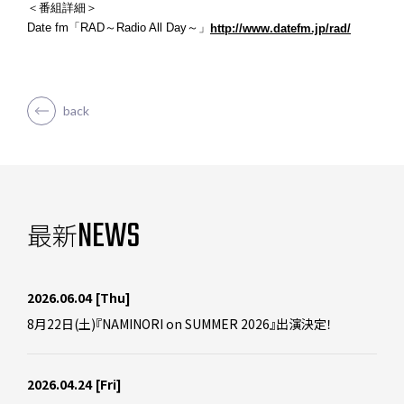
＜番組詳細＞
Date fm「RAD～Radio All Day～」
http://www.datefm.jp/rad/
back
NEWS
最新
2026.06.04
[Thu]
8月22日(土)『NAMINORI on SUMMER 2026』出演決定！
2026.04.24
[Fri]