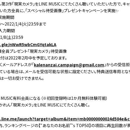
第3作「現実カメラ」をLINE MUSICにてたくさん聴いていただいた方で、キ
いた方全員に、「スペシャル待受画像」プレゼントキャンペーンを実施✨
ン実施期間
)～2022/1/4(火)23:59まで
ム入力期間
1/8(土)23:59
ms.gle/nWwR5wbCmGYqtakLA
者様全員プレゼント「現実カメラ」待受画像
付は2022年2月中を予定しております。
くメールアドレスが「
」からの受信拒
kalenanzai.campaign@gmail.com
ている場合は、メールを受信可能な状態に設定ください。特典送信専用とな
は一切お受けできません。
INE MUSIC有料会員になる（※初回登録時は1か月無料体験可能）
かれん「現実カメラ」をLINE MUSICにてたくさん聴く。
ic.line.me/launch?target=album&item=mb00000000024d504e&
SIC内、ランキングページの【“あなたのお名前”‘s TOP50】の項目に再生回数