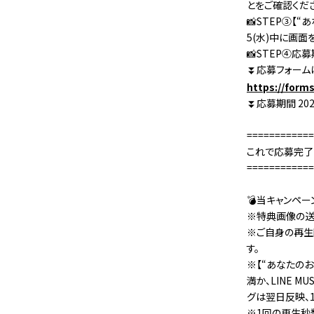
とをご確認くだ
📸STEP③【“
5(水)中に画面
📸STEP④
⏬応募フォーム
https://for
⏬応募期間 2021/
============
これで応募完了で
============
💣当キャンペ
※特典画像の送
※ご自身の再生回
す。
※【“あなたのお
満か、LINE 
グは翌日反映、
※1回の再生秒