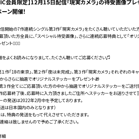
MUSIC会員限定】12月15日配信「現実カメラ」の待受画像プ
ペーン開催！
0時配信開始の7作連続シングル第3作「現実カメラ」をたくさん聴いていただいた
募頂いた方全員に、「スペシャル待受画像」、さらに連続応募特典として「オリ
ト🙋‍♀️✨
細をよくお読みになりまして、たくさん聴いてご応募ください♫
１作「18の東京」、第２作「夜は未完成」、第３作「現実カメラ」それぞれのキ
からさらに抽選でオリジナルステッカーをプレゼント🎁
、第３作全てにご応募頂いた方の中から抽選でオリジナルステッカーをご送付
作応募終了後、応募時に入力頂きましたご住所へステッカーをお送りさせて頂
ーの発送は2022年2月中を予定しております。
発送は日本国内のみとなります）
は、特典の発送をもって代えさせていただきます。
連絡は致しませんので予めご了承ください。
詳細