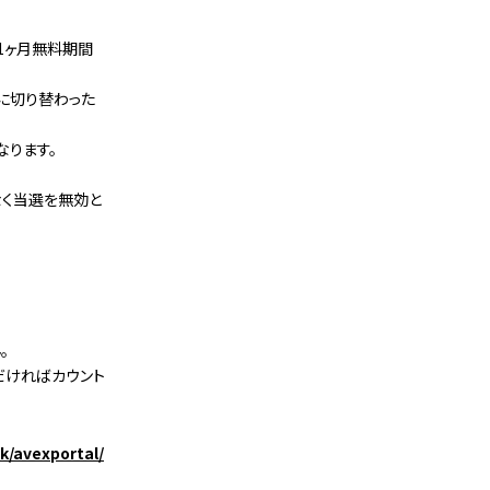
1ヶ月無料期間
ドに切り替わった
なります。
なく当選を無効と
。
だければカウント
sk/avexportal/