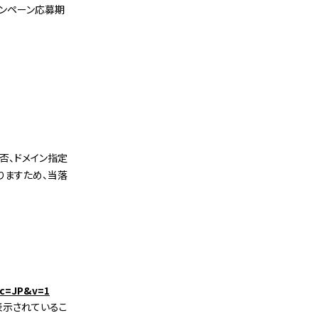
ャンペーン応募期
否、ドメイン指定
りますため、当落
cc=JP&v=1
が表示されているこ