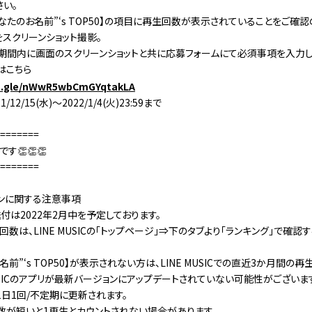
さい。
あなたのお名前”‘s TOP50】の項目に再生回数が表示されていることをご確認のうえ
をスクリーンショット撮影。
応募期間内に画面のスクリーンショットと共に応募フォームにて必須事項を入力
はこちら
ms.gle/nWwR5wbCmGYqtakLA
12/15(水)～2022/1/4(火)23:59まで
=======
す👏👏👏
=======
ーンに関する注意事項
付は2022年2月中を予定しております。
数は、LINE MUSICの「トップページ」⇒下のタブより「ランキング」で確認
名前”‘s TOP50】が表示されない方は、LINE MUSICでの直近3か月間の
MUSICのアプリが最新バージョンにアップデートされていない可能性がございま
1日1回/不定期に更新されます。
数が短いと1再生とカウントされない場合があります。