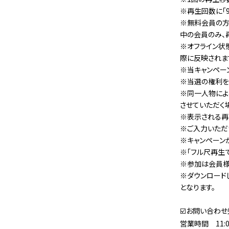
※再生回数に「9
※無料会員の方
中の会員のみ、
※オフライン状
際に反映されま
※当キャンペーン
※当選の権利を
※同一人物によ
させていただく
※表示される再生
※ご入力いただ
※キャンペーン
※「フル尺再生で
※参加は会員様
※ダウンロード
となります。
☑️お問い合わせ
営業時間 11:0