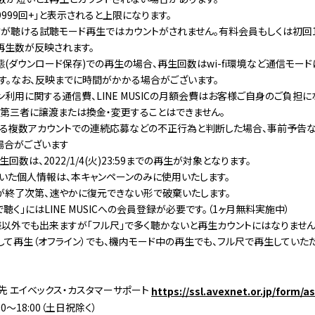
999回+」と表示されると上限になります。
が聴ける試聴モード再生ではカウントがされません。有料会員もしくは初回
再生数が反映されます。
態(ダウンロード保存)での再生の場合、再生回数はwi-fi環境など通信モー
す。なお、反映までに時間がかかる場合がございます。
利用に関する通信費、LINE MUSICの月額会費はお客様ご自身のご負担に
第三者に譲渡または換金・変更することはできません。
る複数アカウントでの連続応募などの不正行為と判断した場合、事前予告
場合がございます
回数は、2022/1/4(火)23:59までの再生が対象となります。
いた個人情報は、本キャンペーンのみに使用いたします。
が終了次第、速やかに復元できない形で破棄いたします。
聴く」にはLINE MUSICへの会員登録が必要です。（1ヶ月無料実施中）
以外でも出来ますが「フル尺」で多く聴かないと再生カウントにはなりません
して再生（オフライン）でも、機内モード中の再生でも、フル尺で再生していた
先 エイベックス・カスタマーサポート
https://ssl.avexnet.or.jp/form/a
0～18:00（土日祝除く）