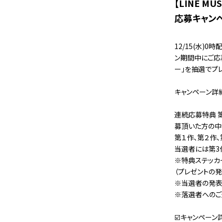
【LINE 
応募キャン
12/15(水)
ン期間中にご応
ー」を抽選でプレゼン
キャンペーン詳
連続応募特典 第
募頂いた方の中
第１作、第２作
当選者には第3
※特典ステッカ
（プレゼントの
※当選者の発表
※落選者へのご
☑️キャンペーン