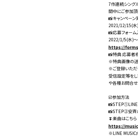
7作連続シングル
間中にご参加頂
📸キャンペー
2021/12/15(水
📸応募フォー
2022/1/5(水)～
https://for
📸特典 応募
※特典画像の送
※ご登録いただ
受信設定等をし
や各種お問合せ
☑️参加方法
📸STEP①L
📸STEP②安斉
⏬楽曲はこちら
https://mus
※LINE MU