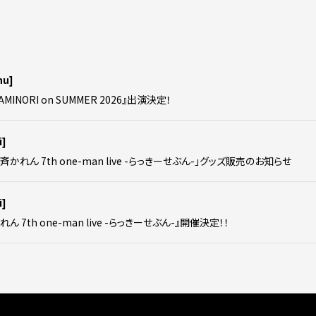
hu]
AMINORI on SUMMER 2026』出演決定！
i]
安斉かれん 7th one-man live -らっきーせぶん-」グッズ販売のお知らせ
i]
れん 7th one-man live -らっきーせぶん-』開催決定！！